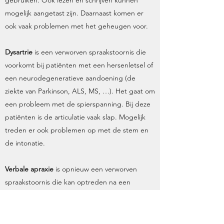
gebruiken. Ook lezen en schrijven kunnen
mogelijk aangetast zijn. Daarnaast komen er
ook vaak problemen met het geheugen voor.
Dysartrie
is een verworven spraakstoornis die
voorkomt bij patiënten met een hersenletsel of
een neurodegeneratieve aandoening (de
ziekte van Parkinson, ALS, MS, …). Het gaat om
een probleem met de spierspanning. Bij deze
patiënten is de articulatie vaak slap. Mogelijk
treden er ook problemen op met de stem en
de intonatie.
Verbale apraxie
is opnieuw een verworven
spraakstoornis die kan optreden na een
hersenletsel. Bij deze patiënten treedt er een
probleem op in de coördinatie van het
aansturen van de spreekspieren. Deze